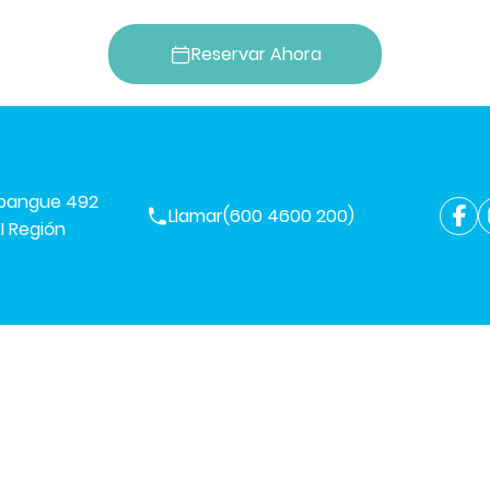
Reservar Ahora
mpangue 492
Llamar
(600 4600 200)
I Región