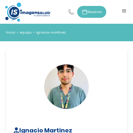
Reservar
Inicio
>
equipo
>
ignacio-martinez
Ignacio Martinez