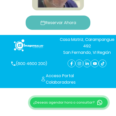
Reservar Ahora
Casa Matriz, Carampangue
492
San Fernando, VI Región
(600 4600 200)
Acceso Portal
Colaboradores