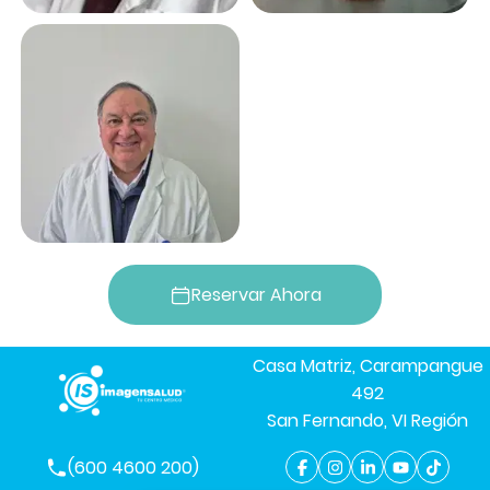
Reservar Ahora
Casa Matriz, Carampangue
492
San Fernando, VI Región
(600 4600 200)