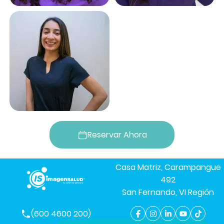
Reservar Ahora
Casa Matriz, Carampangue
492
San Fernando, VI Región
(600 4600 200)