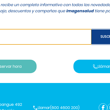
y recibe un completo informativo con todas las novedad
bajo, descuentos y campañas que
Imagensalud
tiene pa
SUSCR
servar hora
Lláma
mpangue 492
Llamar
(600 4600 200)