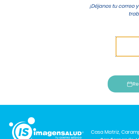
¡Déjanos tu correo 
tra
Re
Casa Matriz, Cara